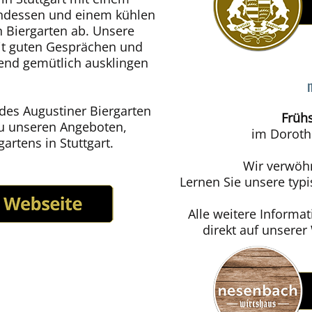
endessen und einem kühlen
n Biergarten ab. Unsere
mit guten Gesprächen und
nd gemütlich ausklingen
des Augustiner Biergarten
Früh
zu unseren Angeboten,
im Dorothe
artens in Stuttgart.
Wir verwöh
Lernen Sie unsere typ
Alle weitere Informa
direkt auf unsere