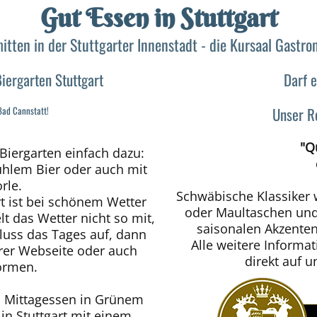
Gut Essen in Stuttgart
itten in der Stuttgarter Innenstadt - die Kursaal Gast
iergarten Stuttgart
Darf 
 Bad Cannstatt!
Unser R
"Q
iergarten einfach dazu:
ühlem Bier oder auch mit
rle.
Schwäbische Klassiker 
rt ist bei schönem Wetter
oder Maultaschen und
elt das Wetter nicht so mit,
saisonalen Akzenten
hluss das Tages auf, dann
Alle weitere Informa
erer Webseite oder auch
direkt auf 
ormen.
m Mittagessen in Grünem
 in Stuttgart mit einem