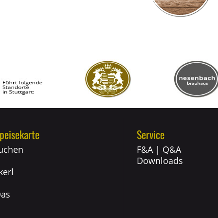
peisekarte
Service
uchen
F&A | Q&A
Downloads
erl
Das