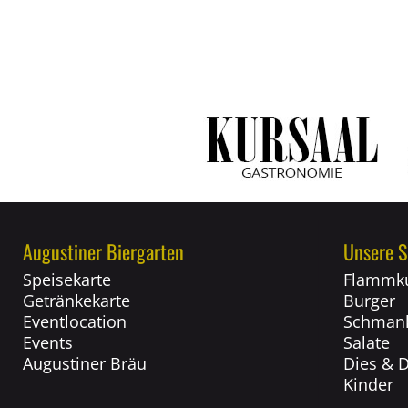
Augustiner Biergarten
Unsere S
Speisekarte
Flammk
Getränkekarte
Burger
Eventlocation
Schmank
Events
Salate
Augustiner Bräu
Dies & 
Kinder