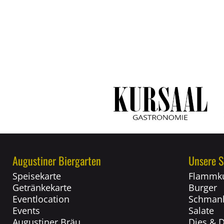
Augustiner Biergarten
Unsere S
Speisekarte
Flammk
Getränkekarte
Burger
Eventlocation
Schmank
Events
Salate
Augustiner Bräu
Dies & 