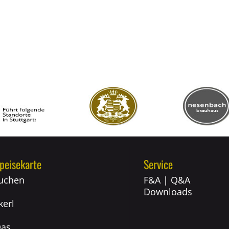
peisekarte
Service
uchen
F&A | Q&A
Downloads
erl
Das