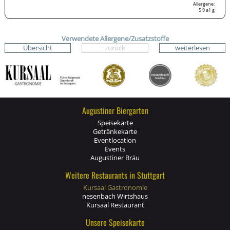
Allergene:
5
9
a1
g
Verwendete Allergene/Zusatzstoffe
Übersicht
zurück
weiterlesen
Augustiner Biergarten
Speisekarte
Getränkekarte
Eventlocation
Events
Augustiner Bräu
Weitere Restaurants in Stuttgart
Kursaal Gastronomie
nesenbach Wirtshaus
Kursaal Restaurant
Unsere Speisekarte