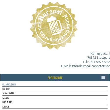
Königsplatz 1
70372 Stuttgart
Tel: 0711-99777242
E-Mail:
info@kursaal-cannstatt.de
SPEISEKARTE
FLAMMKUCHEN
BURGER
SCHMANKERL
SALATE
DIES & DAS
KINDER